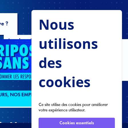
Je m'engage !
Nous
ve ?
utilisons
Les deux !
des
ope ?
cookies
URS, NOS EMPLOIS ET NE PROTÈGENT PAS NOS
Ce site utilise des cookies pour améliorer
votre expérience utilisateur.
 de Macron qui veut nous
Cookies essentiels