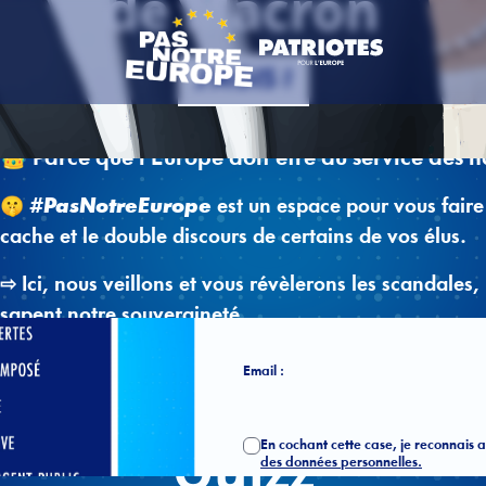
de Macron
J'AGIS !
👑 Parce que l'Europe doit être au service des na
🤫
#PasNotreEurope
est un espace pour vous faire
cache et le double discours de certains de vos élus.
⇨ Ici, nous veillons et vous révèlerons les scandales, 
Prénom :
sapent notre souveraineté.
Email :
Quizz
En cochant cette case, je reconnais 
des données personnelles.